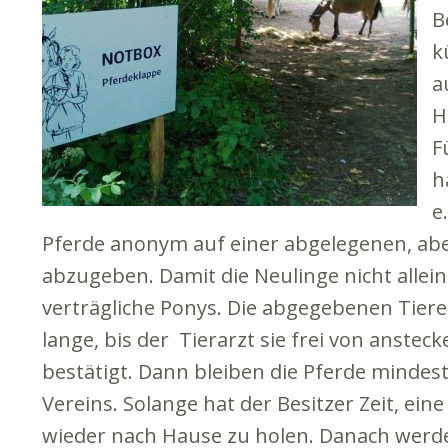
B
k
a
H
F
h
e
Pferde anonym auf einer abgelegenen, abe
abzugeben. Damit die Neulinge nicht allein
verträgliche Ponys. Die abgegebenen Tier
lange, bis der Tierarzt sie frei von anst
bestätigt. Dann bleiben die Pferde mindest
Vereins. Solange hat der Besitzer Zeit, ei
wieder nach Hause zu holen. Danach werde