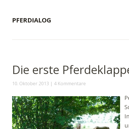
PFERDIALOG
Die erste Pferdeklap
10. Oktober 2013
4 Kommentare
P
S
I
u