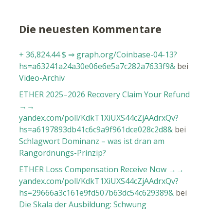
Die neuesten Kommentare
+ 36,824.44 $ ⇒ graph.org/Coinbase-04-13?
hs=a63241a24a30e06e6e5a7c282a7633f9&
bei
Video-Archiv
ETHER 2025–2026 Recovery Claim Your Refund
→→
yandex.com/poll/KdkT1XiUXS44cZjAAdrxQv?
hs=a6197893db41c6c9a9f961dce028c2d8&
bei
Schlagwort Dominanz – was ist dran am
Rangordnungs-Prinzip?
ETHER Loss Compensation Receive Now →→
yandex.com/poll/KdkT1XiUXS44cZjAAdrxQv?
hs=29666a3c161e9fd507b63dc54c629389&
bei
Die Skala der Ausbildung: Schwung