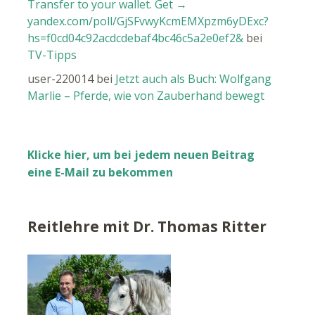
Transfer to your wallet. Get →
yandex.com/poll/GjSFvwyKcmEMXpzm6yDExc?
hs=f0cd04c92acdcdebaf4bc46c5a2e0ef2&
bei
TV-Tipps
user-220014
bei
Jetzt auch als Buch: Wolfgang
Marlie – Pferde, wie von Zauberhand bewegt
Klicke hier, um bei jedem neuen Beitrag
eine E-Mail zu bekommen
Reitlehre mit Dr. Thomas Ritter