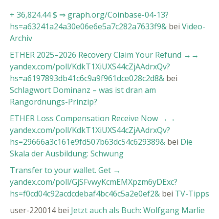
+ 36,824.44 $ ⇒ graph.org/Coinbase-04-13?
hs=a63241a24a30e06e6e5a7c282a7633f9&
bei
Video-
Archiv
ETHER 2025–2026 Recovery Claim Your Refund →→
yandex.com/poll/KdkT1XiUXS44cZjAAdrxQv?
hs=a6197893db41c6c9a9f961dce028c2d8&
bei
Schlagwort Dominanz – was ist dran am
Rangordnungs-Prinzip?
ETHER Loss Compensation Receive Now →→
yandex.com/poll/KdkT1XiUXS44cZjAAdrxQv?
hs=29666a3c161e9fd507b63dc54c629389&
bei
Die
Skala der Ausbildung: Schwung
Transfer to your wallet. Get →
yandex.com/poll/GjSFvwyKcmEMXpzm6yDExc?
hs=f0cd04c92acdcdebaf4bc46c5a2e0ef2&
bei
TV-Tipps
user-220014
bei
Jetzt auch als Buch: Wolfgang Marlie