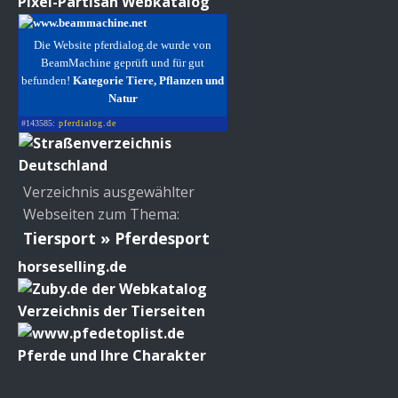
Pixel-Partisan Webkatalog
Die Website pferdialog.de wurde von
BeamMachine geprüft und für gut
befunden!
Kategorie Tiere, Pflanzen und
Natur
#143585:
pferdialog.de
Verzeichnis ausgewählter
Webseiten zum Thema:
Tiersport » Pferdesport
horseselling.de
Verzeichnis der Tierseiten
Pferde und Ihre Charakter