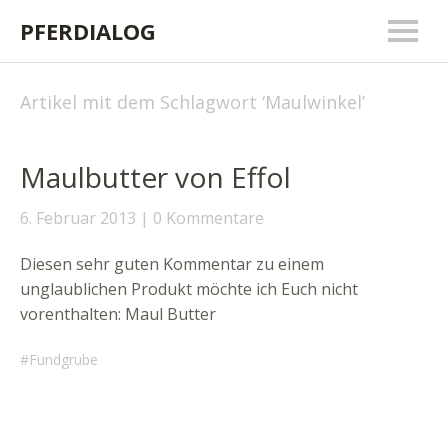
PFERDIALOG
Artikel mit dem Schlagwort ‘
Maulwinkel
’
Maulbutter von Effol
6. Februar 2013
0 Kommentare
Diesen sehr guten Kommentar zu einem
unglaublichen Produkt möchte ich Euch nicht
vorenthalten: Maul Butter
Fundgrube