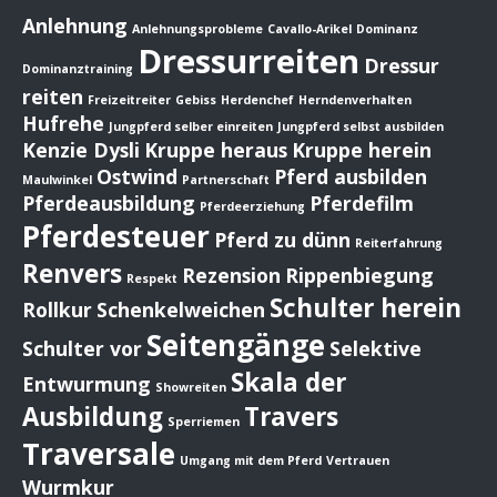
Anlehnung
Anlehnungsprobleme
Cavallo-Arikel
Dominanz
Dressurreiten
Dressur
Dominanztraining
reiten
Freizeitreiter
Gebiss
Herdenchef
Herndenverhalten
Hufrehe
Jungpferd selber einreiten
Jungpferd selbst ausbilden
Kenzie Dysli
Kruppe heraus
Kruppe herein
Ostwind
Pferd ausbilden
Maulwinkel
Partnerschaft
Pferdeausbildung
Pferdefilm
Pferdeerziehung
Pferdesteuer
Pferd zu dünn
Reiterfahrung
Renvers
Rezension
Rippenbiegung
Respekt
Schulter herein
Rollkur
Schenkelweichen
Seitengänge
Schulter vor
Selektive
Skala der
Entwurmung
Showreiten
Ausbildung
Travers
Sperriemen
Traversale
Umgang mit dem Pferd
Vertrauen
Wurmkur