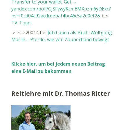
Transfer to your wallet. Get →
yandex.com/poll/GjSFvwyKcmEMXpzm6yDExc?
hs=f0cd04c92acdcdebaf4bc46c5a2e0ef2&
bei
TV-Tipps
user-220014
bei
Jetzt auch als Buch: Wolfgang
Marlie – Pferde, wie von Zauberhand bewegt
Klicke hier, um bei jedem neuen Beitrag
eine E-Mail zu bekommen
Reitlehre mit Dr. Thomas Ritter