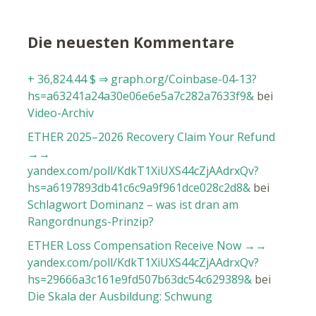
Die neuesten Kommentare
+ 36,824.44 $ ⇒ graph.org/Coinbase-04-13?
hs=a63241a24a30e06e6e5a7c282a7633f9&
bei
Video-Archiv
ETHER 2025–2026 Recovery Claim Your Refund
→→
yandex.com/poll/KdkT1XiUXS44cZjAAdrxQv?
hs=a6197893db41c6c9a9f961dce028c2d8&
bei
Schlagwort Dominanz – was ist dran am
Rangordnungs-Prinzip?
ETHER Loss Compensation Receive Now →→
yandex.com/poll/KdkT1XiUXS44cZjAAdrxQv?
hs=29666a3c161e9fd507b63dc54c629389&
bei
Die Skala der Ausbildung: Schwung