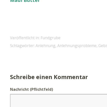
Maul Butter
Veröffentlicht in:
Fundgrube
Schlagwörter:
Anlehnung
,
Anlehnungsprobleme
,
Gebi
Schreibe einen Kommentar
Nachricht
(Pflichtfeld)