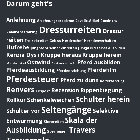
Darum geht’s
Anlehnung
Anlehnungsprobleme
Cavallo-Arikel
Dominanz
Dressurreiten
Dressur
Dominanztraining
reiten
Freizeitreiter
Gebiss
Herdenchef
Herndenverhalten
Hufrehe
Jungpferd selber einreiten
Jungpferd selbst ausbilden
Kenzie Dysli
Kruppe heraus
Kruppe herein
Ostwind
Pferd ausbilden
Maulwinkel
Partnerschaft
Pferdeausbildung
Pferdefilm
Pferdeerziehung
Pferdesteuer
Pferd zu dünn
Reiterfahrung
Renvers
Rezension
Rippenbiegung
Respekt
Schulter herein
Rollkur
Schenkelweichen
Seitengänge
Schulter vor
Selektive
Skala der
Entwurmung
Showreiten
Ausbildung
Travers
Sperriemen