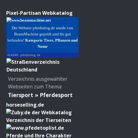
Pixel-Partisan Webkatalog
Die Website pferdialog.de wurde von
BeamMachine geprüft und für gut
befunden!
Kategorie Tiere, Pflanzen und
Natur
#143585:
pferdialog.de
Verzeichnis ausgewählter
Webseiten zum Thema:
Tiersport » Pferdesport
horseselling.de
Verzeichnis der Tierseiten
Pferde und Ihre Charakter