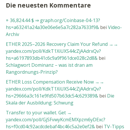
Die neuesten Kommentare
+ 36,824.44 $ ⇒ graph.org/Coinbase-04-13?
hs=a63241a24a30e06e6e5a7c282a7633f9&
bei
Video-
Archiv
ETHER 2025–2026 Recovery Claim Your Refund →→
yandex.com/poll/KdkT1XiUXS44cZjAAdrxQv?
hs=a6197893db41c6c9a9f961dce028c2d8&
bei
Schlagwort Dominanz – was ist dran am
Rangordnungs-Prinzip?
ETHER Loss Compensation Receive Now →→
yandex.com/poll/KdkT1XiUXS44cZjAAdrxQv?
hs=29666a3c161e9fd507b63dc54c629389&
bei
Die
Skala der Ausbildung: Schwung
Transfer to your wallet. Get →
yandex.com/poll/GjSFvwyKcmEMXpzm6yDExc?
hs=f0cd04c92acdcdebaf4bc46c5a2e0ef2&
bei
TV-Tipps