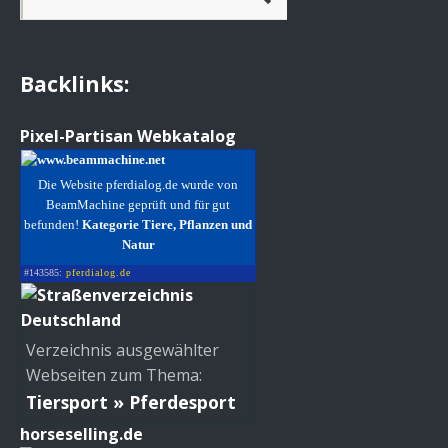
Backlinks:
Pixel-Partisan Webkatalog
Die Website pferdialog.de wurde von
BeamMachine geprüft und für gut
befunden!
Kategorie Tiere, Pflanzen und
Natur
#143585:
pferdialog.de
Verzeichnis ausgewählter
Webseiten zum Thema:
Tiersport » Pferdesport
horseselling.de