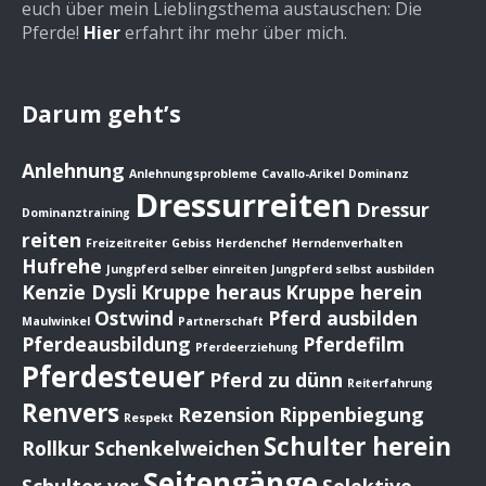
euch über mein Lieblingsthema austauschen: Die
Pferde!
Hier
erfahrt ihr mehr über mich.
Darum geht’s
Anlehnung
Anlehnungsprobleme
Cavallo-Arikel
Dominanz
Dressurreiten
Dressur
Dominanztraining
reiten
Freizeitreiter
Gebiss
Herdenchef
Herndenverhalten
Hufrehe
Jungpferd selber einreiten
Jungpferd selbst ausbilden
Kenzie Dysli
Kruppe heraus
Kruppe herein
Ostwind
Pferd ausbilden
Maulwinkel
Partnerschaft
Pferdeausbildung
Pferdefilm
Pferdeerziehung
Pferdesteuer
Pferd zu dünn
Reiterfahrung
Renvers
Rezension
Rippenbiegung
Respekt
Schulter herein
Rollkur
Schenkelweichen
Seitengänge