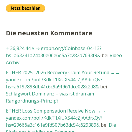
Die neuesten Kommentare
+ 36,824.44 $ ⇒ graph.org/Coinbase-04-13?
hs=a63241a24a30e06e6e5a7c282a7633f9&
bei
Video-
Archiv
ETHER 2025–2026 Recovery Claim Your Refund →→
yandex.com/poll/KdkT1XiUXS44cZjAAdrxQv?
hs=a6197893db41c6c9a9f961dce028c2d8&
bei
Schlagwort Dominanz – was ist dran am
Rangordnungs-Prinzip?
ETHER Loss Compensation Receive Now →→
yandex.com/poll/KdkT1XiUXS44cZjAAdrxQv?
hs=29666a3c161e9fd507b63dc54c629389&
bei
Die
Skala der Ausbildung: Schwung