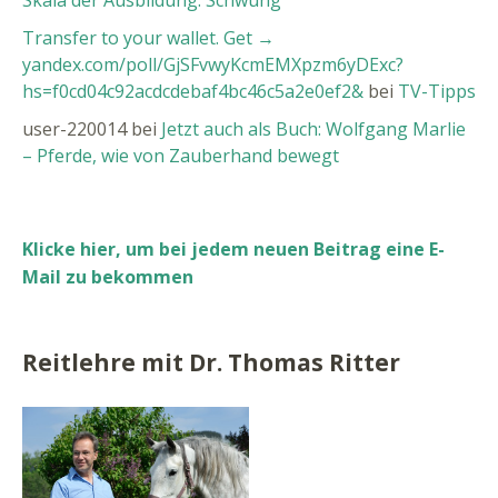
Transfer to your wallet. Get →
yandex.com/poll/GjSFvwyKcmEMXpzm6yDExc?
hs=f0cd04c92acdcdebaf4bc46c5a2e0ef2&
bei
TV-Tipps
user-220014
bei
Jetzt auch als Buch: Wolfgang Marlie
– Pferde, wie von Zauberhand bewegt
Klicke hier, um bei jedem neuen Beitrag eine E-
Mail zu bekommen
Reitlehre mit Dr. Thomas Ritter