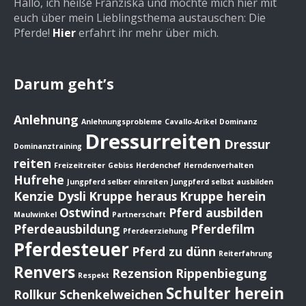
Hallo, ich heiße Franziska und möchte mich hier mit
euch über mein Lieblingsthema austauschen: Die
Pferde!
Hier
erfahrt ihr mehr über mich.
Darum geht’s
Anlehnung
Anlehnungsprobleme
Cavallo-Arikel
Dominanz
Dressurreiten
Dressur
Dominanztraining
reiten
Freizeitreiter
Gebiss
Herdenchef
Herndenverhalten
Hufrehe
Jungpferd selber einreiten
Jungpferd selbst ausbilden
Kenzie Dysli
Kruppe heraus
Kruppe herein
Ostwind
Pferd ausbilden
Maulwinkel
Partnerschaft
Pferdeausbildung
Pferdefilm
Pferdeerziehung
Pferdesteuer
Pferd zu dünn
Reiterfahrung
Renvers
Rezension
Rippenbiegung
Respekt
Schulter herein
Rollkur
Schenkelweichen